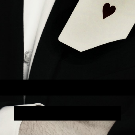
auberkünstler - Speak
- Christoph Flittner -